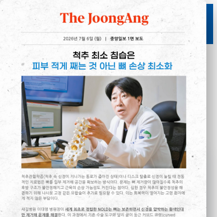
본문으로 건너뛰기
예약·상담
1522-0075
척추센터
관절센터
통합의료 플랫폼
SAEGIL MEDICAL PORTAL
척추·관절의 새로운 길, 새길병원
척추 질환의 근본적 해결을 위한 척추 특화 진료 센터
환자의 의도와 증상에 맞춘 정확한 진료 트랙을 제안합니다.
척추센터 핵심
새길병원만의 정밀 치료 프로그램
수술을 권유 받으셨나요?
(NOLD)
골절제 없는 감압술